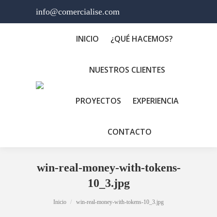
info@comercialise.com
INICIO
¿QUÉ HACEMOS?
NUESTROS CLIENTES
PROYECTOS
EXPERIENCIA
CONTACTO
win-real-money-with-tokens-
10_3.jpg
Estás aquí:
Inicio
win-real-money-with-tokens-10_3.jpg