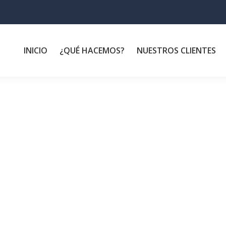
INICIO
¿QUÉ HACEMOS?
NUESTROS CLIENTES
casino pay with phone credit no deposit