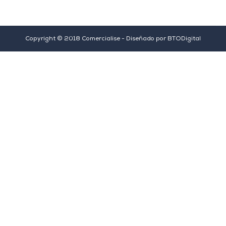
Copyright © 2018 Comercialise - Diseñado por
BTODigital