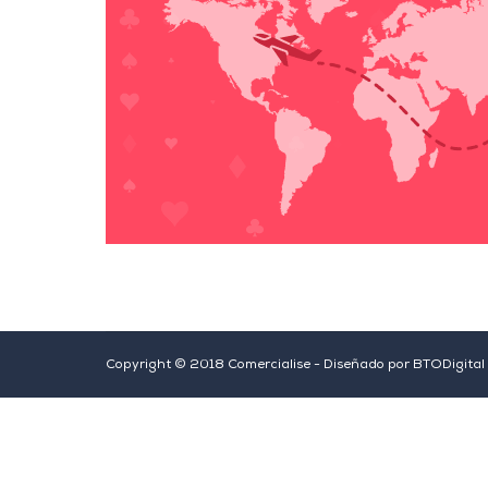
Copyright © 2018 Comercialise - Diseñado por
BTODigital