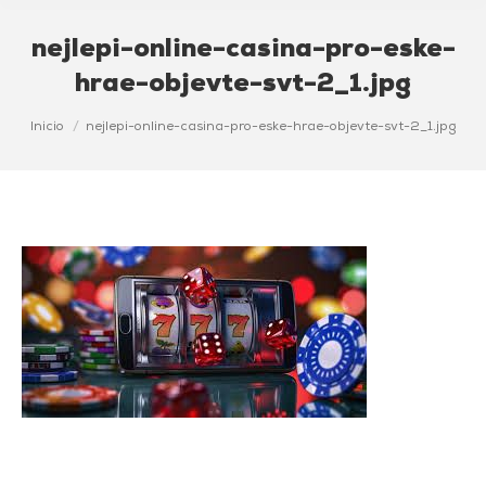
nejlepi-online-casina-pro-eske-
hrae-objevte-svt-2_1.jpg
Estás aquí:
Inicio
nejlepi-online-casina-pro-eske-hrae-objevte-svt-2_1.jpg