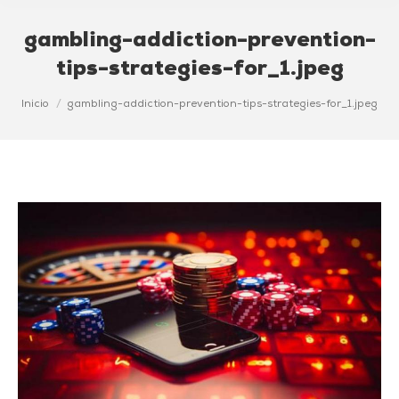
gambling-addiction-prevention-
tips-strategies-for_1.jpeg
Estás aquí:
Inicio
gambling-addiction-prevention-tips-strategies-for_1.jpeg