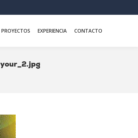
PROYECTOS
EXPERIENCIA
CONTACTO
your_2.jpg