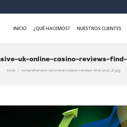
INICIO
¿QUÉ HACEMOS?
NUESTROS CLIENTES
sive-uk-online-casino-reviews-find-
Inicio
comprehensive-uk-online-casino-reviews-find-your_2.jpg