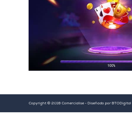
Copyright © 2018 Comercialise - Diseñado por
BTODigital