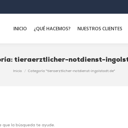
INICIO
¿QUÉ HACEMOS?
NUESTROS CLIENTES
ría:
tieraerztlicher-notdienst-ingols
Inicio
Categoría "tieraerztlicher-notdienst-ingolstadt.de"
e que la búsqueda te ayude.