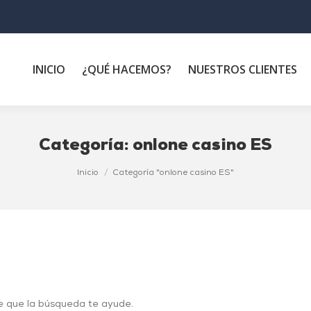
INICIO
¿QUÉ HACEMOS?
NUESTROS CLIENTES
Categoría:
onlone casino ES
Inicio
Categoría "onlone casino ES"
e que la búsqueda te ayude.