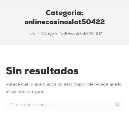
Categoría:
onlinecasinoslot50422
Estás aquí:
Inicio
Categoría "onlinecasinoslot50422"
Sin resultados
Parece que lo que buscas no está disponible. Puede que la
búsqueda te ayude.