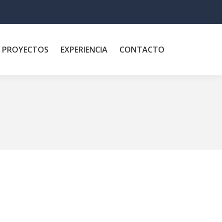
PROYECTOS
EXPERIENCIA
CONTACTO