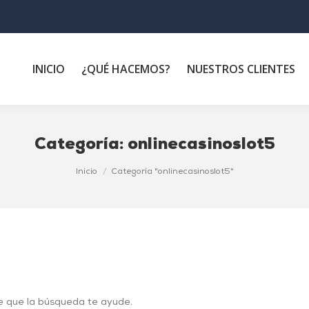
INICIO
¿QUÉ HACEMOS?
NUESTROS CLIENTES
Categoría:
onlinecasinoslot5
Inicio
Categoría "onlinecasinoslot5"
e que la búsqueda te ayude.