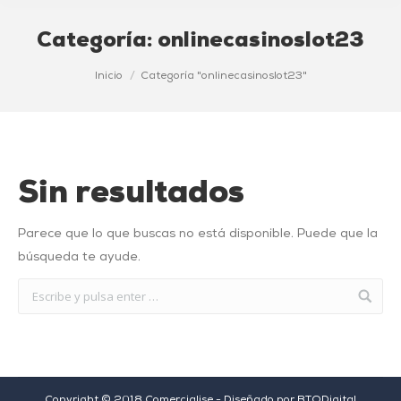
Categoría:
onlinecasinoslot23
Estás aquí:
Inicio
Categoría "onlinecasinoslot23"
Sin resultados
Parece que lo que buscas no está disponible. Puede que la
búsqueda te ayude.
Copyright © 2018 Comercialise - Diseñado por
BTODigital