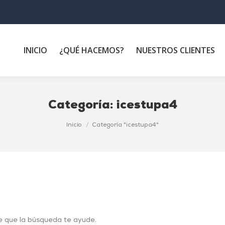
INICIO
¿QUÉ HACEMOS?
NUESTROS CLIENTES
Categoría:
icestupa4
Inicio
Categoría "icestupa4"
e que la búsqueda te ayude.