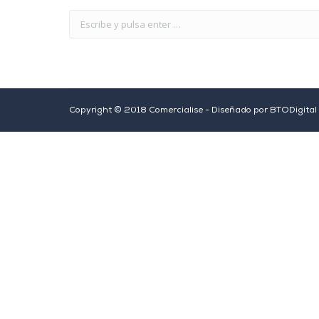
Copyright © 2018 Comercialise - Diseñado por
BTODigital