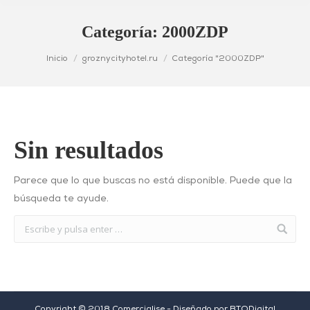
Categoría:
2000ZDP
Estás aquí:
Inicio
groznycityhotel.ru
Categoría "2000ZDP"
Sin resultados
Parece que lo que buscas no está disponible. Puede que la
búsqueda te ayude.
Copyright © 2018 Comercialise - Diseñado por
BTODigital