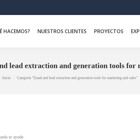
É HACEMOS?
NUESTROS CLIENTES
PROYECTOS
EXP
nd lead extraction and generation tools for
Inicio
Categoría "Email and lead extraction and generation tools for marketing and sales"
ueda te ayude.