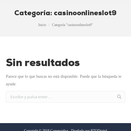
Categoría:
casinoonlineslot9
Estás aquí:
Inicio
Categoría "casinoonlineslot9"
Sin resultados
Parece que lo que buscas no está disponible. Puede que la búsqueda te
ayude.
Copyright © 2018 Comercialise - Diseñado por
BTODigital