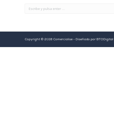
Copyright © 2018 Comercialise - Diseñado por
BTODigital