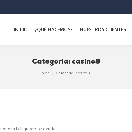
INICIO
¿QUÉ HACEMOS?
NUESTROS CLIENTES
Categoría:
casino8
Inicio
Categoría "casino8"
e que la búsqueda te ayude.