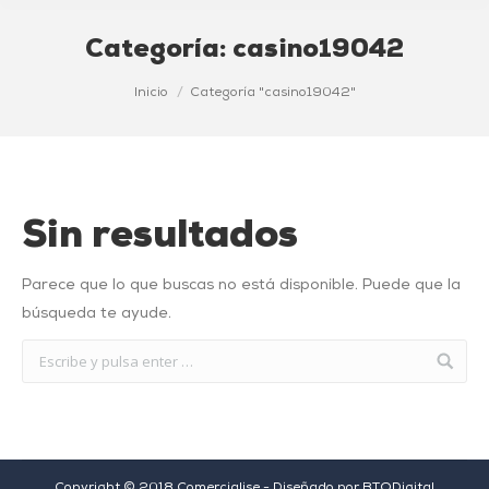
Categoría:
casino19042
Estás aquí:
Inicio
Categoría "casino19042"
Sin resultados
Parece que lo que buscas no está disponible. Puede que la
búsqueda te ayude.
Copyright © 2018 Comercialise - Diseñado por
BTODigital