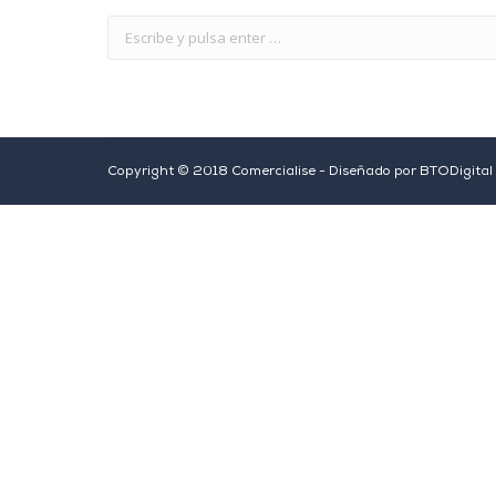
Copyright © 2018 Comercialise - Diseñado por
BTODigital