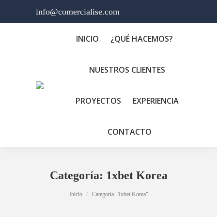
info@comercialise.com
INICIO
¿QUÉ HACEMOS?
NUESTROS CLIENTES
PROYECTOS
EXPERIENCIA
CONTACTO
Categoría:
1xbet Korea
Estás aquí:
Inicio
Categoría "1xbet Korea"