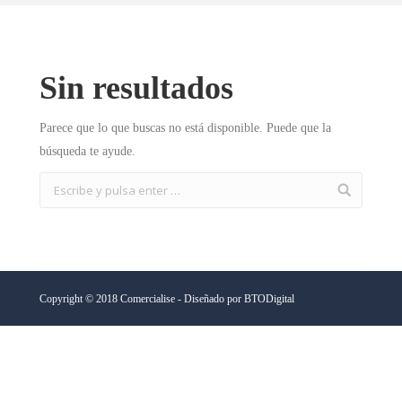
Sin resultados
Parece que lo que buscas no está disponible. Puede que la
búsqueda te ayude.
Copyright © 2018 Comercialise - Diseñado por
BTODigital