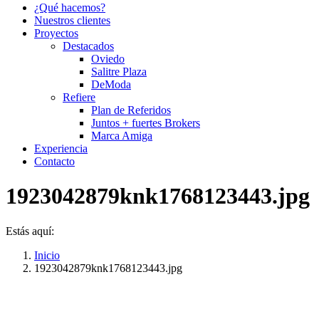
¿Qué hacemos?
Nuestros clientes
Proyectos
Destacados
Oviedo
Salitre Plaza
DeModa
Refiere
Plan de Referidos
Juntos + fuertes Brokers
Marca Amiga
Experiencia
Contacto
1923042879knk1768123443.jpg
Estás aquí:
Inicio
1923042879knk1768123443.jpg